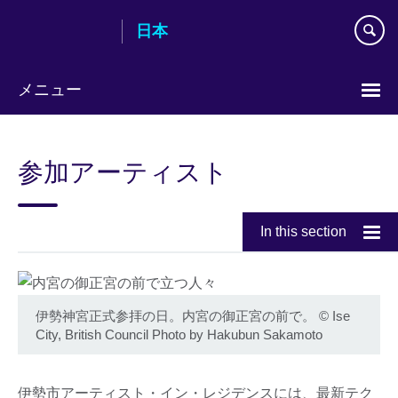
Skip
日本
to
main
content
メニュー
Languages
参加アーティスト
In this section
伊勢神宮正式参拝の日。内宮の御正宮の前で。
©
Ise
City, British Council Photo by Hakubun Sakamoto
伊勢市アーティスト・イン・レジデンスには、最新テク