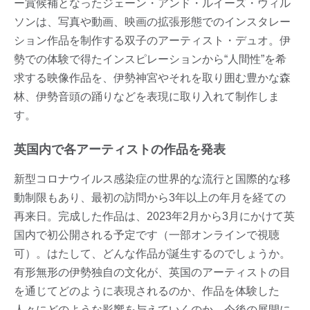
ー賞候補となったジェーン・アンド・ルイーズ・ウィル
ソンは、写真や動画、映画の拡張形態でのインスタレー
ション作品を制作する双子のアーティスト・デュオ。伊
勢での体験で得たインスピレーションから“人間性”を希
求する映像作品を、伊勢神宮やそれを取り囲む豊かな森
林、伊勢音頭の踊りなどを表現に取り入れて制作しま
す。
英国内で各アーティストの作品を発表
新型コロナウイルス感染症の世界的な流行と国際的な移
動制限もあり、最初の訪問から3年以上の年月を経ての
再来日。完成した作品は、2023年2月から3月にかけて英
国内で初公開される予定です（一部オンラインで視聴
可）。はたして、どんな作品が誕生するのでしょうか。
有形無形の伊勢独自の文化が、英国のアーティストの目
を通じてどのように表現されるのか、作品を体験した
人々にどのような影響を与えていくのか、今後の展開に