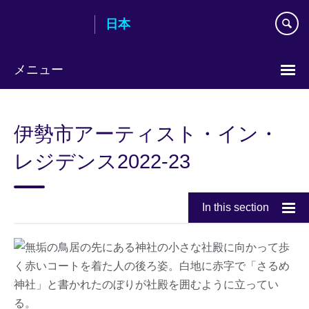
Skip
日本
to
main
content
メニュー
Languages
伊勢市アーティスト・イン・
レジデンス2022-23
In this section