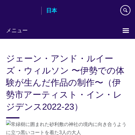
Skip
日本
to
main
content
メニュー
Languages
ジェーン・アンド・ルイー
ズ・ウィルソン 〜伊勢での体
験が生んだ作品の制作〜（伊
勢市アーティスト・イン・レ
ジデンス2022-23）