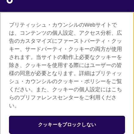
ブリティッシュ・カウンシルのWebサイトで
グローバルサイト
は、コンテンツの個人設定、アクセス分析、広
告のカスタマイズにファーストパーティ・クッ
ご利用に際して
キー、サードパーティ・クッキーの両方が使用
個人情報保護
されます。当サイトの動作上必要なクッキーを
クッキー（Cookie）について
除き、クッキーを使用する際にはユーザーの皆
様の同意が必要となります。詳細はブリティッ
よくあるご質問
シュ・カウンシルのクッキー・ポリシーをご覧
サイトマップ
ください。また、クッキーの個人設定にはこち
らのプリファレンスセンターをご利用くださ
© 2026 British Council
い。
ブリティッシュ・カウンシルは英国の公的な国際文化交流機関で
す。
クッキーをブロックしない
英国では公益団体（非営利組織）として登録されています。公益