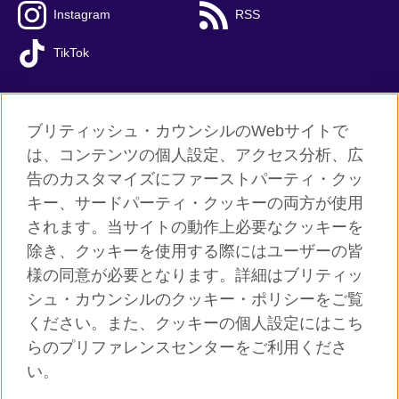
Instagram
RSS
TikTok
ブリティッシュ・カウンシルのWebサイトで
グローバルサイト
は、コンテンツの個人設定、アクセス分析、広
告のカスタマイズにファーストパーティ・クッ
ご利用に際して
キー、サードパーティ・クッキーの両方が使用
個人情報保護
されます。当サイトの動作上必要なクッキーを
クッキー（Cookie）について
除き、クッキーを使用する際にはユーザーの皆
様の同意が必要となります。詳細はブリティッ
よくあるご質問
シュ・カウンシルのクッキー・ポリシーをご覧
サイトマップ
ください。また、クッキーの個人設定にはこち
らのプリファレンスセンターをご利用くださ
© 2026 British Council
い。
ブリティッシュ・カウンシルは英国の公的な国際文化交流機関で