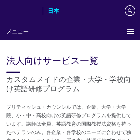
Skip
日本
to
main
content
メニュー
Languages
法人向けサービス一覧
カスタムメイドの企業・大学・学校向
け英語研修プログラム
ブリティッシュ・カウンシルでは、企業、大学・大学
院、小・中・高校向けの英語研修プログラムを提供して
います。講師は全員、英語教育の国際教授法資格を持っ
たベテランのみ。各企業・各学校のニーズに合わせて独