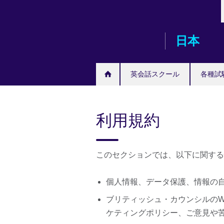
Skip
to
main
日本
content
英会話スクール
各種試
利用規約
このセクションでは、以下に関する
個人情報、データ保護、情報の
ブリティッシュ・カウンシルのW
ケティングポリシー、ご意見や