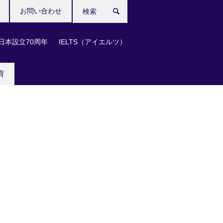
お問い合わせ
検
索
日本設立70周年
IELTS（アイエルツ）
育