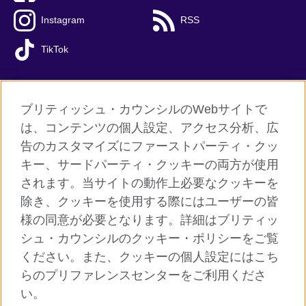
Instagram
RSS
TikTok
ブリティッシュ・カウンシルのWebサイトで
グローバルサイト
は、コンテンツの個人設定、アクセス分析、広
告のカスタマイズにファーストパーティ・クッ
ご利用に際して
キー、サードパーティ・クッキーの両方が使用
個人情報保護
されます。当サイトの動作上必要なクッキーを
クッキー（Cookie）について
除き、クッキーを使用する際にはユーザーの皆
様の同意が必要となります。詳細はブリティッ
よくあるご質問
シュ・カウンシルのクッキー・ポリシーをご覧
サイトマップ
ください。また、クッキーの個人設定にはこち
らのプリファレンスセンターをご利用くださ
© 2026 British Council
い。
ブリティッシュ・カウンシルは英国の公的な国際文化交流機関で