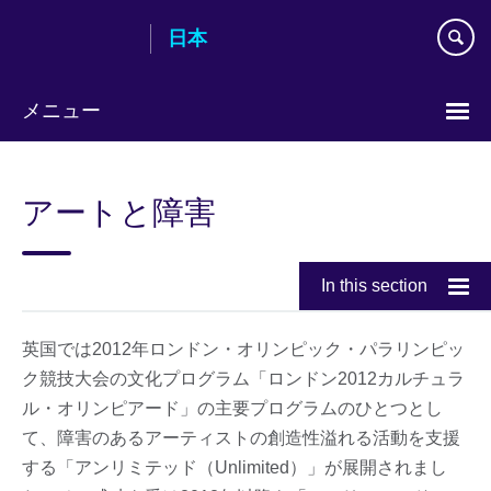
Skip
日本
to
main
content
メニュー
Languages
アートと障害
In this section
英国では2012年ロンドン・オリンピック・パラリンピッ
ク競技大会の文化プログラム「ロンドン2012カルチュラ
ル・オリンピアード」の主要プログラムのひとつとし
て、障害のあるアーティストの創造性溢れる活動を支援
する「アンリミテッド（Unlimited）」が展開されまし