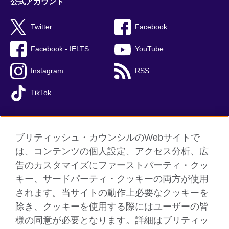
公式アカウント
Twitter
Facebook
Facebook - IELTS
YouTube
Instagram
RSS
TikTok
ブリティッシュ・カウンシルのWebサイトで
グローバルサイト
は、コンテンツの個人設定、アクセス分析、広
告のカスタマイズにファーストパーティ・クッ
ご利用に際して
キー、サードパーティ・クッキーの両方が使用
個人情報保護
されます。当サイトの動作上必要なクッキーを
クッキー（Cookie）について
除き、クッキーを使用する際にはユーザーの皆
様の同意が必要となります。詳細はブリティッ
よくあるご質問