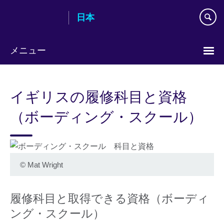
Skip
日本
to
main
content
メニュー
Languages
イギリスの履修科目と資格
（ボーディング・スクール）
©
Mat Wright
履修科目と取得できる資格（ボーディ
ング・スクール）