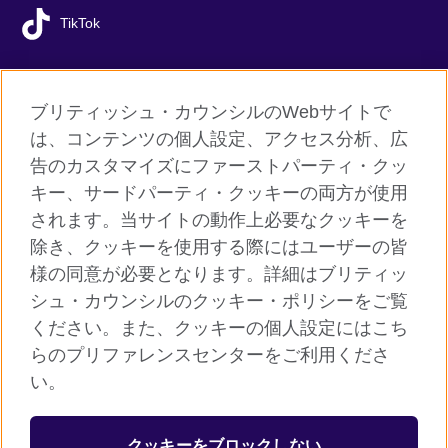
TikTok
ブリティッシュ・カウンシルのWebサイトで
グローバルサイト
は、コンテンツの個人設定、アクセス分析、広
告のカスタマイズにファーストパーティ・クッ
ご利用に際して
キー、サードパーティ・クッキーの両方が使用
個人情報保護
されます。当サイトの動作上必要なクッキーを
クッキー（Cookie）について
除き、クッキーを使用する際にはユーザーの皆
様の同意が必要となります。詳細はブリティッ
よくあるご質問
シュ・カウンシルのクッキー・ポリシーをご覧
サイトマップ
ください。また、クッキーの個人設定にはこち
らのプリファレンスセンターをご利用くださ
© 2026 British Council
い。
ブリティッシュ・カウンシルは英国の公的な国際文化交流機関で
す。
クッキーをブロックしない