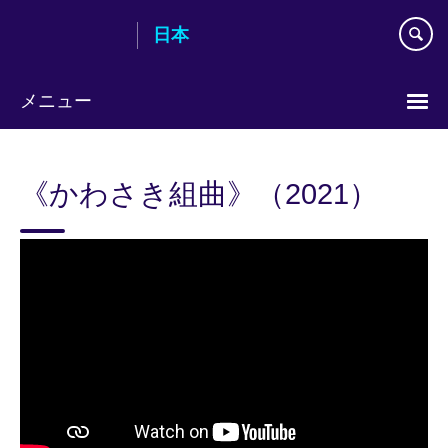
Skip
日本
to
main
content
メニュー
Languages
《かわさき組曲》（2021）