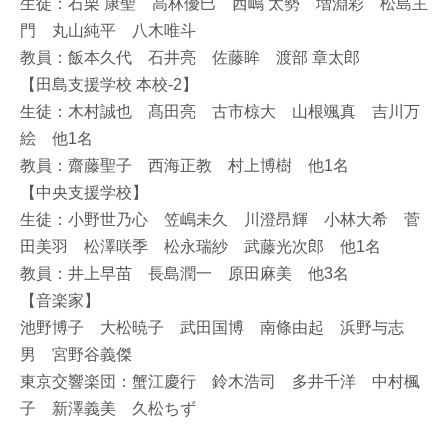
生徒：石栗 康聖 高林優巳 西嶋 太勢 増淵彩 松島主
門 丸山純平 八木唯斗
教員：飯本久代 石井亮 佐藤眸 渡部 章太郎
【田島支援学校 本校-2】
生徒：木村誠也 髙田亮 古市椋大 山根颯真 吉川万
絵 他1名
教員：齋藤聖子 西海正教 村上博樹 他1名
【中央支援学校】
生徒：小野世乃心 笠嶋未久 川澄昂輝 小林大希 菅
田美羽 松澤咲季 松永瑞紗 武藤光次郎 他1名
教員：井上早苗 長島潤一 原田麻美 他3名
【音楽家】
池野博子 大松暁子 武田国博 南條由起 浜野与志
男 宮野谷義傑
東京交響楽団：蟹江慶行 鈴木浩司 多井千洋 中村楓
子 新澤義美 久松ちず