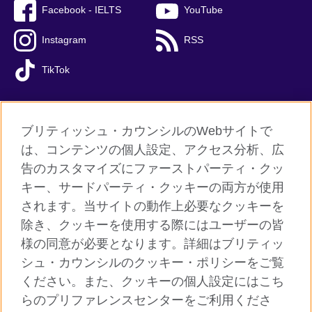
Facebook - IELTS
YouTube
Instagram
RSS
TikTok
ブリティッシュ・カウンシルのWebサイトで
グローバルサイト
は、コンテンツの個人設定、アクセス分析、広
告のカスタマイズにファーストパーティ・クッ
ご利用に際して
キー、サードパーティ・クッキーの両方が使用
個人情報保護
されます。当サイトの動作上必要なクッキーを
クッキー（Cookie）について
除き、クッキーを使用する際にはユーザーの皆
様の同意が必要となります。詳細はブリティッ
よくあるご質問
シュ・カウンシルのクッキー・ポリシーをご覧
サイトマップ
ください。また、クッキーの個人設定にはこち
らのプリファレンスセンターをご利用くださ
© 2026 British Council