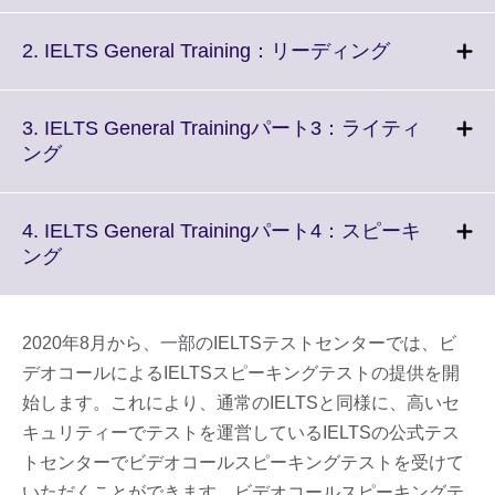
expand.
More
Click
2. IELTS General Training：リーディング
information
to
available.
expand.
More
3. IELTS General Trainingパート3：ライティ
information
Click
ング
available.
to
expand.
More
4. IELTS General Trainingパート4：スピーキ
information
Click
ング
available.
to
expand.
More
2020年8月から、一部のIELTSテストセンターでは、ビ
information
デオコールによるIELTSスピーキングテストの提供を開
available.
始します。これにより、通常のIELTSと同様に、高いセ
キュリティーでテストを運営しているIELTSの公式テス
トセンターでビデオコールスピーキングテストを受けて
いただくことができます。ビデオコールスピーキングテ