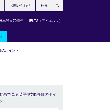
お問い合わせ
検
索
日本設立70周年
IELTS（アイエルツ）
育
価のポイント
動画で見る英語4技能評価のポイ
ント