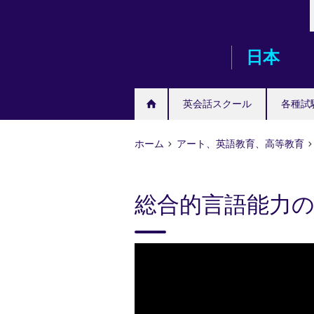
Skip
to
main
日本
content
英会話スクール
各種試
ホーム
アート、英語教育、高等教育
総合的言語能力