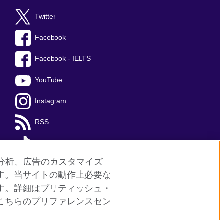
Twitter
Facebook
Facebook - IELTS
YouTube
Instagram
RSS
TikTok
分析、広告のカスタマイズ
す。当サイトの動作上必要な
す。詳細はブリティッシュ・
サイトマップ
こちらのプリファレンスセン