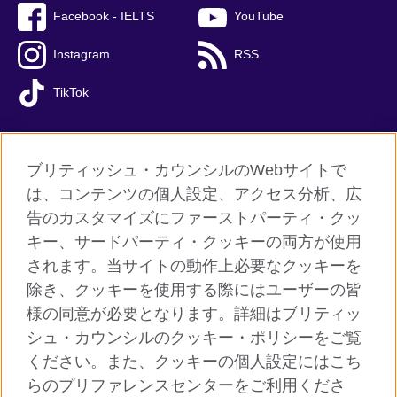
Facebook - IELTS
YouTube
Instagram
RSS
TikTok
ブリティッシュ・カウンシルのWebサイトで
グローバルサイト
は、コンテンツの個人設定、アクセス分析、広
告のカスタマイズにファーストパーティ・クッ
ご利用に際して
キー、サードパーティ・クッキーの両方が使用
個人情報保護
されます。当サイトの動作上必要なクッキーを
クッキー（Cookie）について
除き、クッキーを使用する際にはユーザーの皆
様の同意が必要となります。詳細はブリティッ
よくあるご質問
シュ・カウンシルのクッキー・ポリシーをご覧
サイトマップ
ください。また、クッキーの個人設定にはこち
らのプリファレンスセンターをご利用くださ