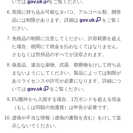
いては
gov.uk
をご覧ください。
英国に持ち込み可能なタバコ、アルコール類、贈答
品には制限があります。詳細は
gov.uk
をご覧く
ださい。
免税品の制限に注意してください。許容範囲を超え
た場合、税関にて税金を払わなくてはなりません。
さもなくば所持品のすべてが没収されます。
偽造品、違法な薬物、武器、猥褻物をけして持ち込
まないようにしてください。製品によっては制限が
ありライセンスや許可が必要になります。詳細につ
いては
gov.uk
をご覧ください。
EU圏外から入国する場合、1万ポンドを超える現金
（もしくは同額の他通貨）は申告が必要です。
虚偽や不当な情報（虚偽の書類を含む）をけして提
示しないでください。