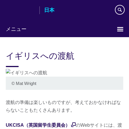
Skip
日本
to
main
content
メニュー
Languages
イギリスへの渡航
©
Mat Wright
渡航の準備は楽しいものですが、考えておかなければな
らないこともたくさんあります。
UKCISA（英国留学生委員会）
のWebサイトには、渡