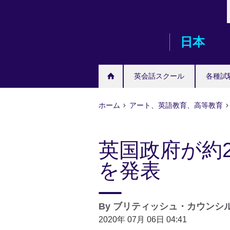
Skip
to
main
日本
content
英会話スクール
各種試
ホーム
アート、英語教育、高等教育
英国政府が約2
を発表
By
ブリティッシュ・カウンシ
2020年 07月 06日 04:41