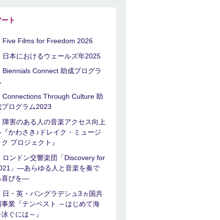
アート
Five Films for Freedom 2026
日本におけるウェールズ年2025
Biennials Connect 助成プログラ
ム
Connections Through Culture 助
成プログラム2023
障害のある人の音楽アクセス向上
―『かわさき♪ドレイク・ミュージ
ック プロジェクト』
ロンドン交響楽団「Discovery for
2021」―あらゆる人と音楽を奏で
る喜びを―
日・英・バングラデシュ3ヵ国共
同事業『テンペスト ～はじめて海
を泳ぐには～』