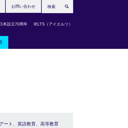
お問い合わせ
検
索
日本設立70周年
IELTS（アイエルツ）
育
アート、英語教育、高等教育