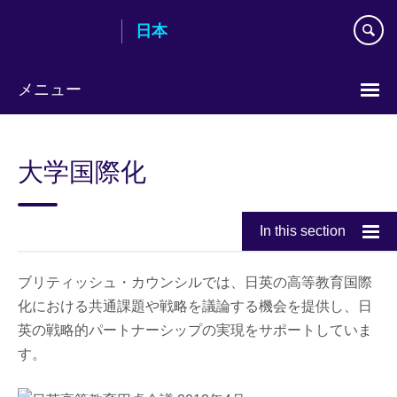
Skip
日本
to
main
content
メニュー
Languages
大学国際化
In this section
ブリティッシュ・カウンシルでは、日英の高等教育国際
化における共通課題や戦略を議論する機会を提供し、日
英の戦略的パートナーシップの実現をサポートしていま
す。