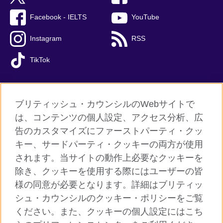
Facebook - IELTS
YouTube
Instagram
RSS
TikTok
ブリティッシュ・カウンシルのWebサイトで
グローバルサイト
は、コンテンツの個人設定、アクセス分析、広
告のカスタマイズにファーストパーティ・クッ
ご利用に際して
キー、サードパーティ・クッキーの両方が使用
個人情報保護
されます。当サイトの動作上必要なクッキーを
クッキー（Cookie）について
除き、クッキーを使用する際にはユーザーの皆
様の同意が必要となります。詳細はブリティッ
よくあるご質問
シュ・カウンシルのクッキー・ポリシーをご覧
サイトマップ
ください。また、クッキーの個人設定にはこち