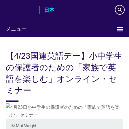
Skip
日本
to
main
content
メニュー
Languages
【4/23国連英語デー】小中学生
の保護者のための「家族で英
語を楽しむ」オンライン・セ
ミナー
©
Mat Wright