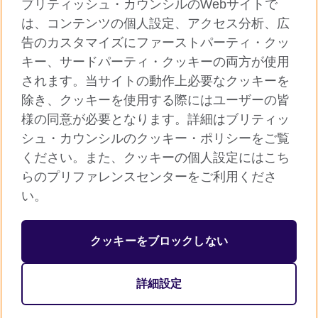
ブリティッシュ・カウンシルのWebサイトで
グローバルサイト
は、コンテンツの個人設定、アクセス分析、広
告のカスタマイズにファーストパーティ・クッ
ご利用に際して
キー、サードパーティ・クッキーの両方が使用
個人情報保護
されます。当サイトの動作上必要なクッキーを
クッキー（Cookie）について
除き、クッキーを使用する際にはユーザーの皆
様の同意が必要となります。詳細はブリティッ
よくあるご質問
シュ・カウンシルのクッキー・ポリシーをご覧
サイトマップ
ください。また、クッキーの個人設定にはこち
らのプリファレンスセンターをご利用くださ
© 2026 British Council
い。
ブリティッシュ・カウンシルは英国の公的な国際文化交流機関で
す。
クッキーをブロックしない
英国では公益団体（非営利組織）として登録されています。公益
団体番号：209131（イングランド、ウェールズ）、SC037733
詳細設定
（スコットランド）