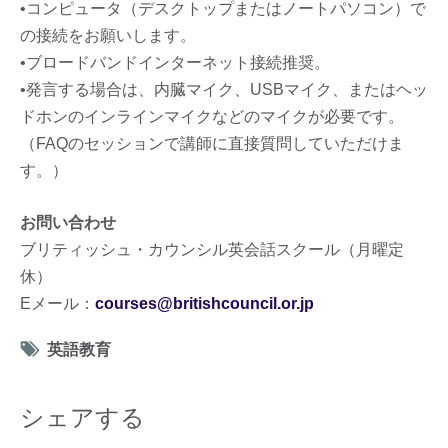
•コンピュータ（デスクトップまたはノートパソコン）で
の接続をお願いします。
•ブロードバンドインターネット接続推奨。
•発言する場合は、内臓マイク、USBマイク、またはヘッ
ドホンのインラインマイクなどのマイクが必要です。
（FAQのセッションで講師に直接質問していただけま
す。）
お問い合わせ
ブリティッシュ・カウンシル英会話スクール（月曜定
休）
Eメール：
courses@britishcouncil.or.jp
Tag
英語教育
icon
シェアする