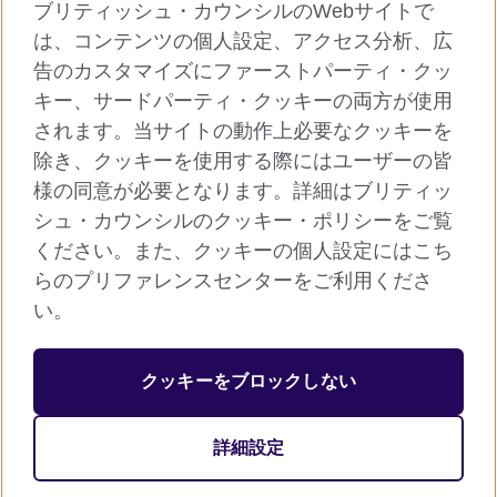
ブリティッシュ・カウンシルのWebサイトで
グローバルサイト
は、コンテンツの個人設定、アクセス分析、広
告のカスタマイズにファーストパーティ・クッ
ご利用に際して
キー、サードパーティ・クッキーの両方が使用
個人情報保護
されます。当サイトの動作上必要なクッキーを
クッキー（Cookie）について
除き、クッキーを使用する際にはユーザーの皆
様の同意が必要となります。詳細はブリティッ
よくあるご質問
シュ・カウンシルのクッキー・ポリシーをご覧
サイトマップ
ください。また、クッキーの個人設定にはこち
らのプリファレンスセンターをご利用くださ
© 2026 British Council
い。
ブリティッシュ・カウンシルは英国の公的な国際文化交流機関で
す。
クッキーをブロックしない
英国では公益団体（非営利組織）として登録されています。公益
団体番号：209131（イングランド、ウェールズ）、SC037733
詳細設定
（スコットランド）