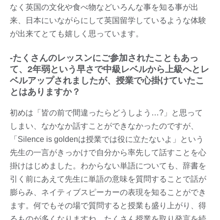
なく英国の文化や食べ物などいろんな事を知る事が出
来、日本にいながらにして英国留学しているような体験
が出来てとても嬉しく思っています。
-
たくさんのレッスンにご参加されたこともあっ
て、2年弱という早さで中級レベルから上級へとレ
ベルアップされましたが、授業で心掛けていたこ
とはありますか？
初めは「皆の前で間違ったらどうしよう…?」と思って
しまい、なかなか話すことができなかったのですが、
「Silence is goldenは授業では役に立たないよ」という
先生の一言がきっかけで自分から率先して話すことを心
掛けはじめました。わからない単語についても、辞書を
引く前にあえて先生に単語の意味を質問することで話が
膨らみ、ネイティブスピーカーの表現を知ることができ
ます。何でもその場で質問すると授業も盛り上がり、得
るものが多くなりますね。たくさん授業を取り発言を続