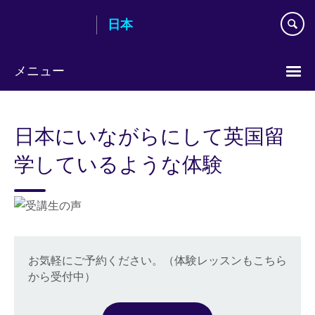
Skip
日本
to
main
content
メニュー
Languages
日本にいながらにして英国留
学しているような体験
お気軽にご予約ください。（体験レッスンもこちら
から受付中）