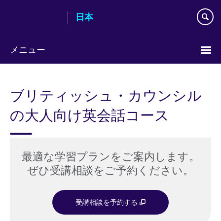
Skip
日本
to
main
content
メニュー
Languages
ブリティッシュ・カウンシル
の大人向け英会話コース
最適な学習プランをご案内します。
ぜひ受講相談をご予約ください。
受講相談を予約する