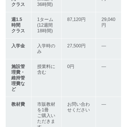
クラス
36時間)
週1.5
1ターム
87,120円
29,040
時間
(12週間
円
クラス
18時間)
入学金
入学時の
27,500円
―
み
施設管
授業料に
0円
―
理費・
含む
維持管
理費な
ど
教材費
市販教材
お問い合わ
―
を1冊
せください
ご購入い
ただきま
す