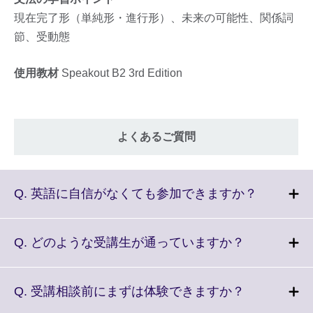
現在完了形（単純形・進行形）、未来の可能性、関係詞
節、受動態
使用教材
Speakout B2 3rd Edition
よくあるご質問
Click
Q. 英語に自信がなくても参加できますか？
to
expand.
More
Click
Q. どのような受講生が通っていますか？
informatio
to
available.
expand.
More
Click
Q. 受講相談前にまずは体験できますか？
information
to