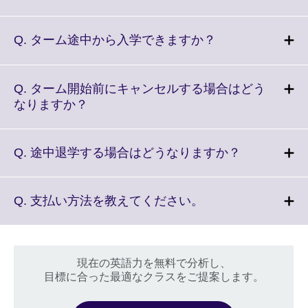
information
to
available.
expand.
More
Click
Q. ターム途中から入学できますか？
information
to
available.
expand.
More
Q. ターム開始前にキャンセルする場合はどう
information
Click
なりますか？
available.
to
expand.
More
Click
Q. 途中退学する場合はどうなりますか？
information
to
available.
expand.
More
Click
Q. 支払い方法を教えてください。
information
to
available.
expand.
More
information
現在の英語力を無料で分析し、
目標に合った最適なクラスをご提案します。
available.