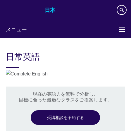
Skip
日本
to
main
content
メニュー
Languages
日常英語
現在の英語力を無料で分析し、
目標に合った最適なクラスをご提案します。
受講相談を予約する