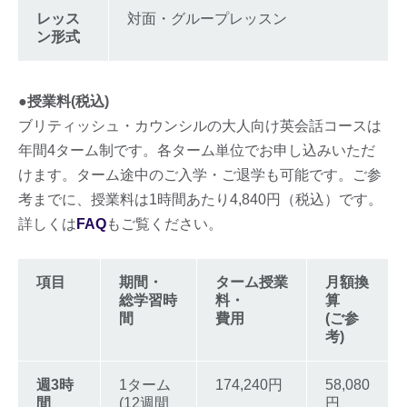
レッス
対面・グループレッスン
ン形式
●授業料(税込)
ブリティッシュ・カウンシルの大人向け英会話コースは
年間4ターム制です。各ターム単位でお申し込みいただ
けます。ターム途中のご入学・ご退学も可能です。ご参
考までに、授業料は1時間あたり4,840円（税込）です。
詳しくは
FAQ
もご覧ください。
項目
期間・
ターム授業
月額換
総学習時
料・
算
間
費用
(ご参
考)
週3時
1ターム
174,240円
58,080
間
(12週間
円