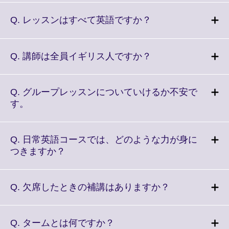
available.
expand.
More
Click
Q. レッスンはすべて英語ですか？
information
to
available.
expand.
More
Click
Q. 講師は全員イギリス人ですか？
information
to
available.
expand.
More
Q. グループレッスンについていけるか不安で
information
Click
す。
available.
to
expand.
More
Q. 日常英語コースでは、どのような力が身に
information
Click
つきますか？
available.
to
expand.
More
Click
Q. 欠席したときの補講はありますか？
information
to
available.
expand.
More
Click
Q. タームとは何ですか？