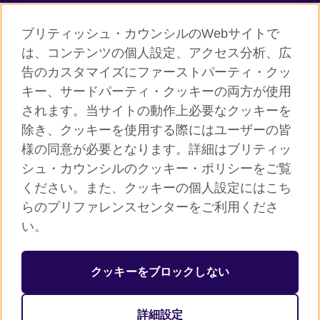
ブリティッシュ・カウンシルのWebサイトで
グローバルサイト
は、コンテンツの個人設定、アクセス分析、広
告のカスタマイズにファーストパーティ・クッ
ご利用に際して
キー、サードパーティ・クッキーの両方が使用
個人情報保護
されます。当サイトの動作上必要なクッキーを
クッキー（Cookie）について
除き、クッキーを使用する際にはユーザーの皆
様の同意が必要となります。詳細はブリティッ
よくあるご質問
シュ・カウンシルのクッキー・ポリシーをご覧
サイトマップ
ください。また、クッキーの個人設定にはこち
らのプリファレンスセンターをご利用くださ
© 2026 British Council
い。
ブリティッシュ・カウンシルは英国の公的な国際文化交流機関で
す。
クッキーをブロックしない
英国では公益団体（非営利組織）として登録されています。公益
団体番号：209131（イングランド、ウェールズ）、SC037733
詳細設定
（スコットランド）