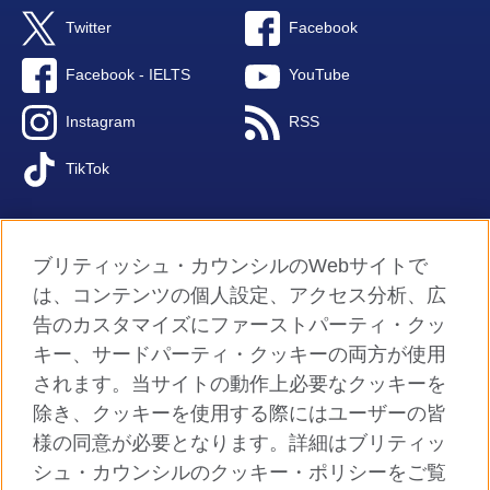
Twitter
Facebook
Facebook - IELTS
YouTube
Instagram
RSS
TikTok
ブリティッシュ・カウンシルのWebサイトで
グローバルサイト
は、コンテンツの個人設定、アクセス分析、広
告のカスタマイズにファーストパーティ・クッ
ご利用に際して
キー、サードパーティ・クッキーの両方が使用
個人情報保護
されます。当サイトの動作上必要なクッキーを
クッキー（Cookie）について
除き、クッキーを使用する際にはユーザーの皆
様の同意が必要となります。詳細はブリティッ
よくあるご質問
シュ・カウンシルのクッキー・ポリシーをご覧
サイトマップ