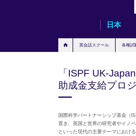
Skip
to
main
日本
content
英会話スクール
各種試
「ISPF UK-Japan 
助成金支給プロ
国際科学パートナーシップ基金（I
置き、英国と世界の研究者やイノベ
といった現代の主要テーマにおける