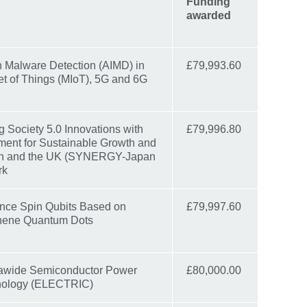
Funding
awarded
n Malware Detection (AIMD) in
£79,993.60
et of Things (MIoT), 5G and 6G
 Society 5.0 Innovations with
£79,996.80
nment for Sustainable Growth and
pan and the UK (SYNERGY-Japan
rk
nce Spin Qubits Based on
£79,997.60
phene Quantum Dots
rawide Semiconductor Power
£80,000.00
nology (ELECTRIC)