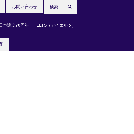
お問い合わせ
検
索
日本設立70周年
IELTS（アイエルツ）
育