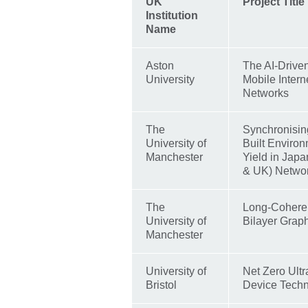
UK
Project Title
Institution
Name
Aston
The AI-Drive
University
Mobile Intern
Networks
The
Synchronising
University of
Built Enviro
Manchester
Yield in Ja
& UK) Netwo
The
Long-Cohere
University of
Bilayer Gra
Manchester
University of
Net Zero Ult
Bristol
Device Tech