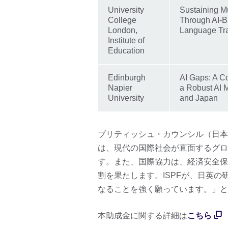
University
Sustaining Mu
College
Through AI-B
London,
Language Tra
Institute of
Education
Edinburgh
AI Gaps: A C
Napier
a Robust AI 
University
and Japan
ブリティッシュ・カウンシル（日本
は、現代の国際社会が直面するグロ
す。また、国際協力は、経済安全保
割を果たします。ISPFが、日英
なることを強く願っています。」と
本助成金に関する詳細は
こちら