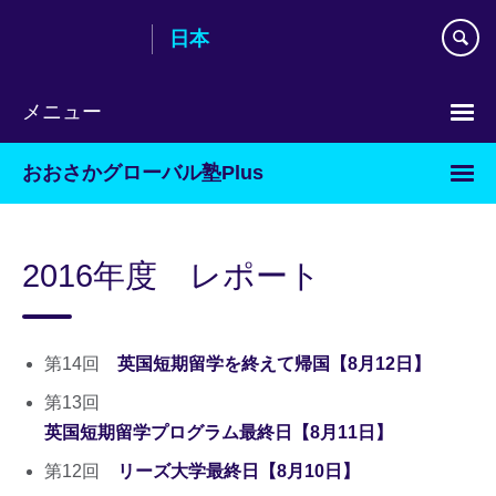
Skip
日本
to
main
content
メニュー
Languages
おおさかグローバル塾Plus
2016年度 レポート
第14回
英国短期留学を終えて帰国【8月12日】
第13回
英国短期留学プログラム最終日【8月11日】
第12回
リーズ大学最終日【8月10日】