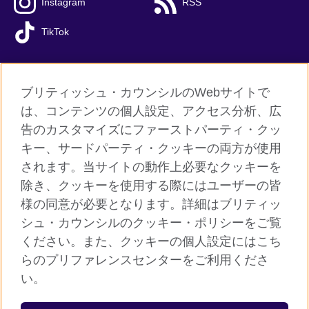
Instagram
RSS
TikTok
ブリティッシュ・カウンシルのWebサイトで
グローバルサイト
は、コンテンツの個人設定、アクセス分析、広
告のカスタマイズにファーストパーティ・クッ
ご利用に際して
キー、サードパーティ・クッキーの両方が使用
個人情報保護
されます。当サイトの動作上必要なクッキーを
クッキー（Cookie）について
除き、クッキーを使用する際にはユーザーの皆
様の同意が必要となります。詳細はブリティッ
よくあるご質問
シュ・カウンシルのクッキー・ポリシーをご覧
サイトマップ
ください。また、クッキーの個人設定にはこち
らのプリファレンスセンターをご利用くださ
© 2026 British Council
い。
ブリティッシュ・カウンシルは英国の公的な国際文化交流機関で
す。