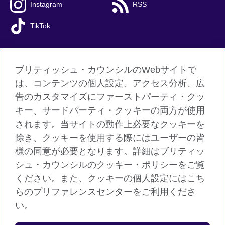
Instagram
RSS
TikTok
ブリティッシュ・カウンシルのWebサイトで
グローバルサイト
は、コンテンツの個人設定、アクセス分析、広
告のカスタマイズにファーストパーティ・クッ
ご利用に際して
キー、サードパーティ・クッキーの両方が使用
個人情報保護
されます。当サイトの動作上必要なクッキーを
クッキー（Cookie）について
除き、クッキーを使用する際にはユーザーの皆
様の同意が必要となります。詳細はブリティッ
よくあるご質問
シュ・カウンシルのクッキー・ポリシーをご覧
サイトマップ
ください。また、クッキーの個人設定にはこち
らのプリファレンスセンターをご利用くださ
© 2026 British Council
い。
ブリティッシュ・カウンシルは英国の公的な国際文化交流機関で