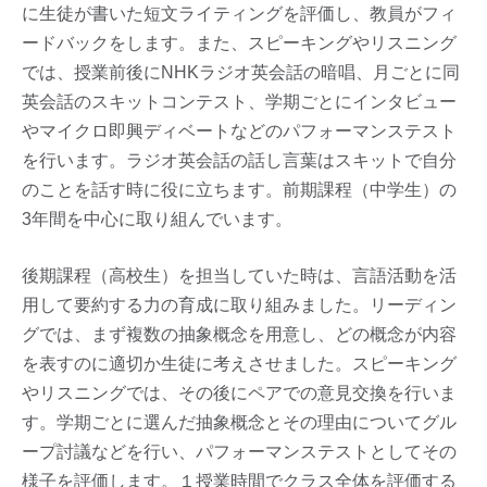
に生徒が書いた短文ライティングを評価し、教員がフィ
ードバックをします。また、スピーキングやリスニング
では、授業前後にNHKラジオ英会話の暗唱、月ごとに同
英会話のスキットコンテスト、学期ごとにインタビュー
やマイクロ即興ディベートなどのパフォーマンステスト
を行います。ラジオ英会話の話し言葉はスキットで自分
のことを話す時に役に立ちます。前期課程（中学生）の
3年間を中心に取り組んでいます。
後期課程（高校生）を担当していた時は、言語活動を活
用して要約する力の育成に取り組みました。リーディン
グでは、まず複数の抽象概念を用意し、どの概念が内容
を表すのに適切か生徒に考えさせました。スピーキング
やリスニングでは、その後にペアでの意見交換を行いま
す。学期ごとに選んだ抽象概念とその理由についてグル
ープ討議などを行い、パフォーマンステストとしてその
様子を評価します。１授業時間でクラス全体を評価する