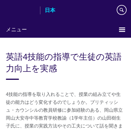
Skip
日本
to
main
content
メニュー
Languages
英語4技能の指導で生徒の英語
力向上を実感
4技能の指導を取り入れることで、授業の組み立てや生
徒の能力はどう変化するのでしょうか。ブリティッシ
ュ・カウンシルの教員研修に参加経験のある、岡山県立
岡山大安寺中等教育学校教諭（1学年主任）の山田樹生
子氏に、授業の実践方法やその工夫について話を聞きま