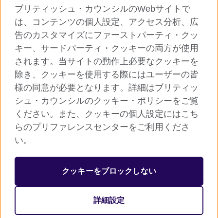
ブリティッシュ・カウンシルのWebサイトで
グローバルサイト
は、コンテンツの個人設定、アクセス分析、広
告のカスタマイズにファーストパーティ・クッ
ご利用に際して
キー、サードパーティ・クッキーの両方が使用
個人情報保護
されます。当サイトの動作上必要なクッキーを
クッキー（Cookie）について
除き、クッキーを使用する際にはユーザーの皆
様の同意が必要となります。詳細はブリティッ
よくあるご質問
シュ・カウンシルのクッキー・ポリシーをご覧
サイトマップ
ください。また、クッキーの個人設定にはこち
らのプリファレンスセンターをご利用くださ
© 2026 British Council
い。
ブリティッシュ・カウンシルは英国の公的な国際文化交流機関で
す。
クッキーをブロックしない
英国では公益団体（非営利組織）として登録されています。公益
団体番号：209131（イングランド、ウェールズ）、SC037733
詳細設定
（スコットランド）