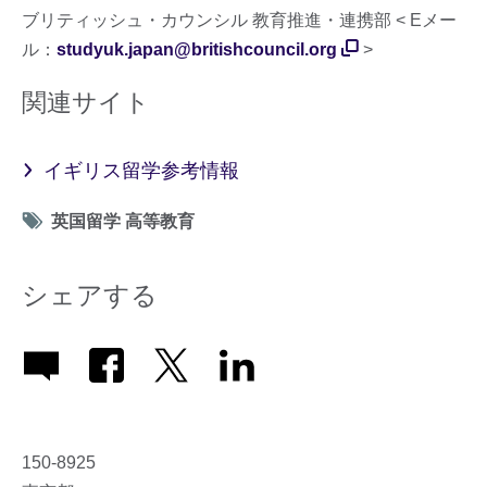
ブリティッシュ・カウンシル 教育推進・連携部 < Eメー
ル：
studyuk.japan@britishcouncil.org
>
関連サイト
イギリス留学参考情報
Tag
英国留学 高等教育
icon
シェアする
150-8925