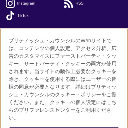
Instagram
RSS
TikTok
ブリティッシュ・カウンシルのWebサイトで
グローバルサイト
は、コンテンツの個人設定、アクセス分析、広
告のカスタマイズにファーストパーティ・クッ
ご利用に際して
キー、サードパーティ・クッキーの両方が使用
個人情報保護
されます。当サイトの動作上必要なクッキーを
クッキー（Cookie）について
除き、クッキーを使用する際にはユーザーの皆
様の同意が必要となります。詳細はブリティッ
よくあるご質問
シュ・カウンシルのクッキー・ポリシーをご覧
サイトマップ
ください。また、クッキーの個人設定にはこち
らのプリファレンスセンターをご利用くださ
© 2026 British Council
い。
ブリティッシュ・カウンシルは英国の公的な国際文化交流機関で