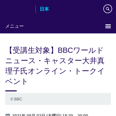
Skip
日本
to
main
content
メニュー
Languages
【受講生対象】BBCワールド
ニュース・キャスター大井真
理子氏オンライン・トークイ
ベント
©
BBC
Date
2021年 09月 02日 (木曜日)
18:30
–
20:00