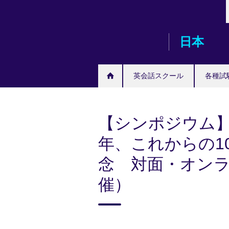
Skip
to
main
日本
content
英会話スクール
各種試
【シンポジウム】
年、これからの10
念 対面・オン
催）