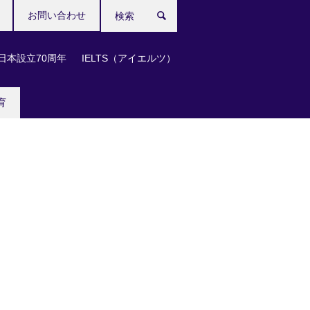
お問い合わせ
検
索
日本設立70周年
IELTS（アイエルツ）
育