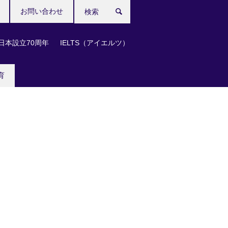
お問い合わせ
検
索
日本設立70周年
IELTS（アイエルツ）
育