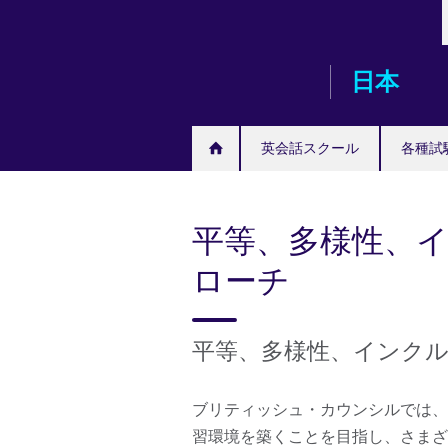
Skip
to
main
日本
content
英会話スクール
各種試
平等、多様性、
ローチ
平等、多様性、インク
ブリティッシュ・カウンシルでは、
習環境を築くことを目指し、さまざ