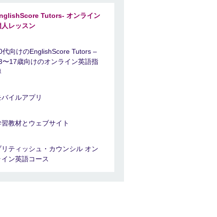
nglishScore Tutors- オンライン
個人レッスン
0代向けのEnglishScore Tutors –
13〜17歳向けのオンライン英語指
導
モバイルアプリ
学習教材とウェブサイト
ブリティッシュ・カウンシル オン
ライン英語コース