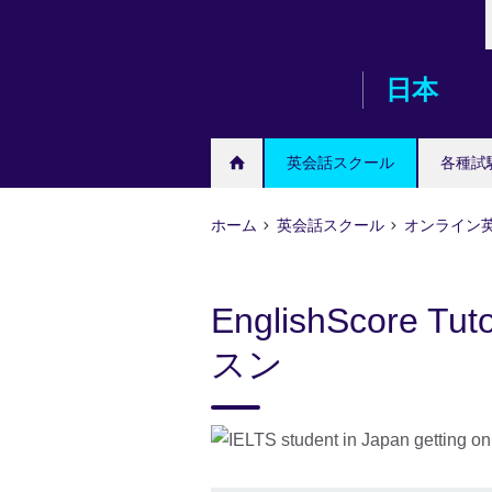
Skip
to
main
日本
content
英会話スクール
各種試
ホーム
英会話スクール
オンライン
EnglishScore
スン