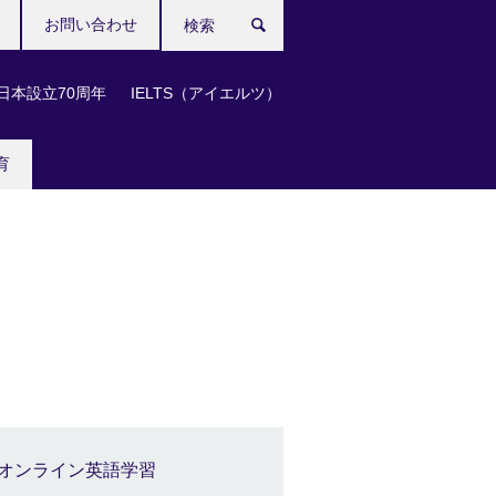
お問い合わせ
検
索
日本設立70周年
IELTS（アイエルツ）
育
オンライン英語学習