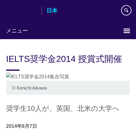
Skip
日本
to
main
content
メニュー
Languages
IELTS奨学金2014 授賞式開催
©
Kenichi Aikawa
奨学生10人が、英国、北米の大学へ
2014年8月7日