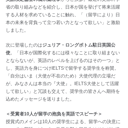
省の取り組みなどを紹介し、日本が国を挙げて将来活躍
する人材を求めていることに触れ、「（留学により）日
本の未来を背負って立つ若い力となって欲しい」と激励
しました。
次に登場したのは
ジュリア・ロングボトム駐日英国公
使
。「日本が国際化するには様々なことに取り組まない
とならないが、英語のレベルを上げるのはその一つ」と
し、英語力を身につけIELTSで留学する奨学生を称賛。
「自分はいま（大使が不在のため）大使代理の立場だ
が、みなさんは本当の『大使』。IELTS大使として活躍
して欲しい」と冗談も交えて、奨学生の皆さんへ期待を
込めたメッセージを送りました。
＜受賞者10人が留学の抱負を英語でスピーチ＞
授賞式のメインは10人の奨学生による、留学への決意に