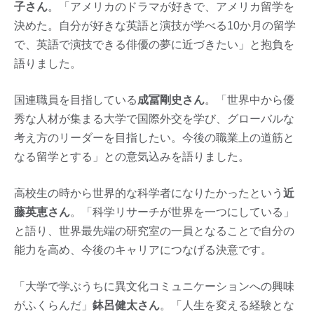
子さん
。「アメリカのドラマが好きで、アメリカ留学を
決めた。自分が好きな英語と演技が学べる10か月の留学
で、英語で演技できる俳優の夢に近づきたい」と抱負を
語りました。
国連職員を目指している
成冨剛史さん
。「世界中から優
秀な人材が集まる大学で国際外交を学び、グローバルな
考え方のリーダーを目指したい。今後の職業上の道筋と
なる留学とする」との意気込みを語りました。
高校生の時から世界的な科学者になりたかったという
近
藤英恵さん
。「科学リサーチが世界を一つにしている」
と語り、世界最先端の研究室の一員となることで自分の
能力を高め、今後のキャリアにつなげる決意です。
「大学で学ぶうちに異文化コミュニケーションへの興味
がふくらんだ」
鉢呂健太さん
。「人生を変える経験とな