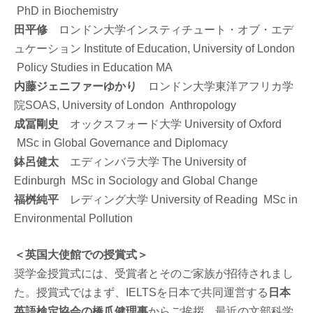
PhD in Biochemistry
田平修
ロンドン大学インスティチュート・オブ・エデ
ュケーション Institute of Education, University of London
Policy Studies in Education MA
内藤ジェニファーゆかり
ロンドン大学東洋アフリカ学
院SOAS, University of London Anthropology
成冨剛史
オックスフォード大学 University of Oxford
MSc in Global Governance and Diplomacy
鉢呂健太
エディンバラ大学 The University of
Edinburgh MSc in Sociology and Global Change
福桝純平
レディング大学 University of Reading MSc in
Environmental Pollution
＜英国大使館での授賞式＞
奨学金授賞式には、受賞者とそのご家族が招待されまし
た。授賞式ではまず、IELTSを日本で共同運営する
日本
英語検定協会の橋爪健理事
からご挨拶。最近の文部科学