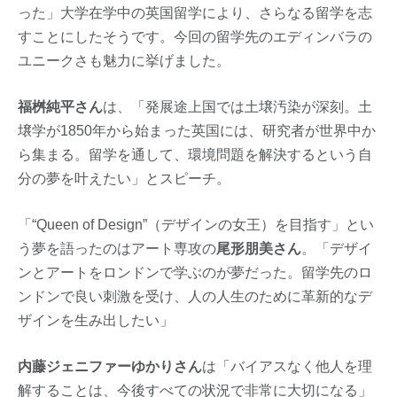
った」大学在学中の英国留学により、さらなる留学を志
すことにしたそうです。今回の留学先のエディンバラの
ユニークさも魅力に挙げました。
福桝純平さん
は、「発展途上国では土壌汚染が深刻。土
壌学が1850年から始まった英国には、研究者が世界中か
ら集まる。留学を通して、環境問題を解決するという自
分の夢を叶えたい」とスピーチ。
「“Queen of Design”（デザインの女王）を目指す」とい
う夢を語ったのはアート専攻の
尾形朋美さん
。「デザイ
ンとアートをロンドンで学ぶのが夢だった。留学先のロ
ンドンで良い刺激を受け、人の人生のために革新的なデ
ザインを生み出したい」
内藤ジェニファーゆかりさん
は「バイアスなく他人を理
解することは、今後すべての状況で非常に大切になる」