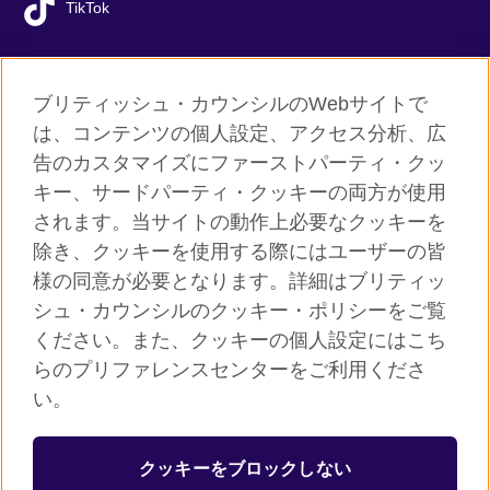
TikTok
ブリティッシュ・カウンシルのWebサイトで
グローバルサイト
は、コンテンツの個人設定、アクセス分析、広
告のカスタマイズにファーストパーティ・クッ
ご利用に際して
キー、サードパーティ・クッキーの両方が使用
個人情報保護
されます。当サイトの動作上必要なクッキーを
クッキー（Cookie）について
除き、クッキーを使用する際にはユーザーの皆
様の同意が必要となります。詳細はブリティッ
よくあるご質問
シュ・カウンシルのクッキー・ポリシーをご覧
サイトマップ
ください。また、クッキーの個人設定にはこち
らのプリファレンスセンターをご利用くださ
© 2026 British Council
い。
ブリティッシュ・カウンシルは英国の公的な国際文化交流機関で
す。
クッキーをブロックしない
英国では公益団体（非営利組織）として登録されています。公益