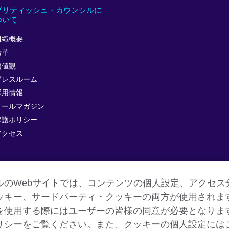
ブリティッシュ・カウンシルに
ついて
組織概要
沿革
価値観
プレスルーム
採用情報
メールマガジン
保護ポリシー
アクセス
ルのWebサイトでは、コンテンツの個人設定、アクセス
ッキー、サードパーティ・クッキーの両方が使用されま
を使用する際にはユーザーの皆様の同意が必要となりま
個人情報保護
クッキー（Cookie）について
よくあるご質問
リシーをご覧ください。また、クッキーの個人設定には