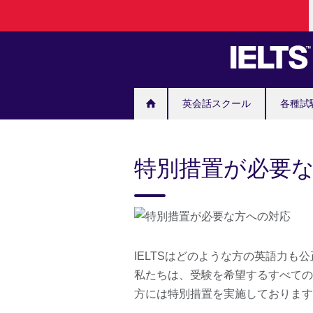
Skip
to
main
content
英会話スクール
各種試
特別措置が必要
IELTSはどのような方の英語力も
私たちは、受験を希望するすべての
方には特別措置を実施しております