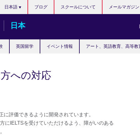
Languages
日本語
ブログ
スクールについて
メールマガジン
日本
験
英国留学
イベント情報
アート、英語教育、高等教
な方への対応
公正に評価できるように開発されています。
方にIELTSを受けていただけるよう、障がいのある
。