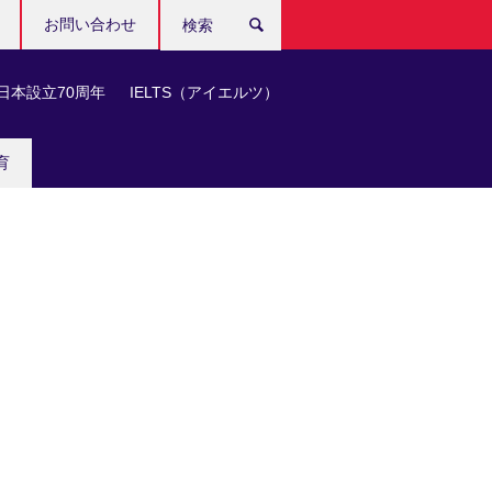
お問い合わせ
検
索
日本設立70周年
IELTS（アイエルツ）
育