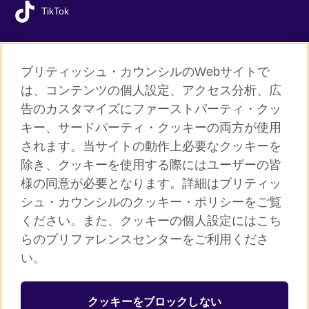
TikTok
ブリティッシュ・カウンシルのWebサイトで
グローバルサイト
は、コンテンツの個人設定、アクセス分析、広
告のカスタマイズにファーストパーティ・クッ
ご利用に際して
キー、サードパーティ・クッキーの両方が使用
個人情報保護
されます。当サイトの動作上必要なクッキーを
クッキー（Cookie）について
除き、クッキーを使用する際にはユーザーの皆
様の同意が必要となります。詳細はブリティッ
よくあるご質問
シュ・カウンシルのクッキー・ポリシーをご覧
サイトマップ
ください。また、クッキーの個人設定にはこち
らのプリファレンスセンターをご利用くださ
© 2026 British Council
い。
ブリティッシュ・カウンシルは英国の公的な国際文化交流機関で
す。
クッキーをブロックしない
英国では公益団体（非営利組織）として登録されています。公益