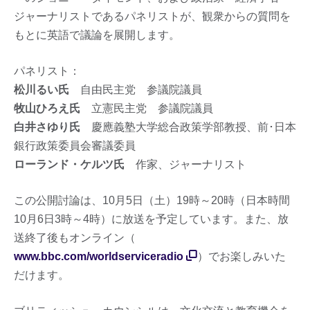
ジャーナリストであるパネリストが、観衆からの質問を
もとに英語で議論を展開します。
パネリスト：
松川るい
氏
自由民主党 参議院議員
牧山ひろえ氏
立憲民主党 参議院議員
白井さゆり氏
慶應義塾大学総合政策学部教授、前･日本
銀行政策委員会審議委員
ローランド・ケルツ氏
作家、ジャーナリスト
この公開討論は、10月5日（土）19時～20時（日本時間
10月6日3時～4時）に放送を予定しています。また、放
送終了後もオンライン（
www.bbc.com/worldserviceradio
）でお楽しみいた
だけます。