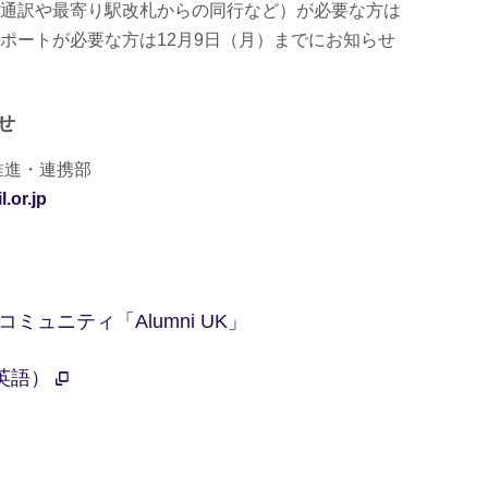
通訳や最寄り駅改札からの同行など）が必要な方は
ポートが必要な方は12月9日（月）までにお知らせ
せ
推進・連携部
.or.jp
ュニティ「Alumni UK」
（英語）