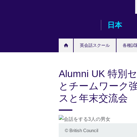
Skip
to
main
日本
content
英会話スクール
各種試
Alumni UK
とチームワーク
スと年末交流会
©
British Council