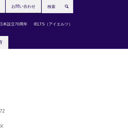
お問い合わせ
検
索
日本設立70周年
IELTS（アイエルツ）
育
072
区