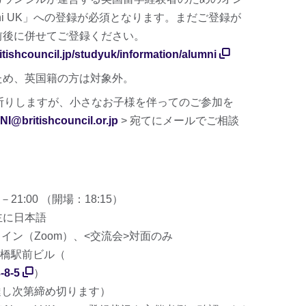
ni UK」への登録が必須となります。まだご登録が
前後に併せてご登録ください。
itishcouncil.jp/studyuk/information/alumni
ため、英国籍の方は対象外。
断りしますが、小さなお子様を伴ってのご参加を
I@britishcouncil.or.jp
> 宛てにメールでご相談
－21:00 （開場：18:15）
主に日本語
イン（Zoom）、<交流会>対面のみ
橋駅前ビル（
8-5
）
達し次第締め切ります）