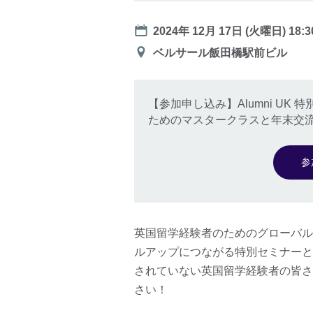
Date
2024年 12月 17日 (火曜日)
18:3
会
ベルサール飯田橋駅前ビル
場
【参加申し込み】Alumni U
ためのマスタークラスと年末交
参
英国留学経験者のためのグローバルネ
ルアップにつながる特別セミナーと年
されていない英国留学経験者の皆さ
さい！