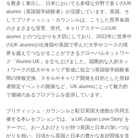
を数多く輩出し、日本においても多様な分野で多くのUK
alumni（英国留学経験者）が活躍しています。英国、そ
してブリティッシュ・カウンシルは、こうした世界各国
のさまざまな背景、世代、キャリアステージのUK
alumni とのつながりを大切にしており、2022年に世界中
のUK alumniが出身国や英国で学んだ大学やコースの境
界を越えてつながることができるグローバルネットワー
ク「Alumni UK」を立ち上げました。国際的な人的ネッ
トワークの拡大やキャリア形成に役立つ英国留学経験者
間の情報交換、スキルやキャリア開発を目的とした登録
者限定イベントの開催など、UK alumniにとって魅力的
で価値のあるプログラムを提供しています。
ブリティッシュ・カウンシルと駐日英国大使館が共同主
催する本レセプションでは、‘a UK-Japan Love Story’ を
テーマに、お一人おひとりが持つ英国と日本の深いつな
がりを祝い、日頃から英国と日本の豊かな友好関係を支