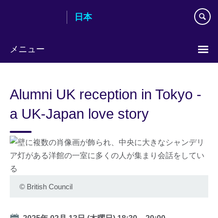
Skip
日本
to
main
content
メニュー
Languages
Alumni UK reception in Tokyo -
a UK-Japan love story
©
British Council
Date