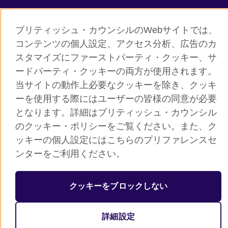
© 2026 British Council
ブリティッシュ・カウンシルは英国の公的な国際文化交流機関で
ブリティッシュ・カウンシルのWebサイトでは、
す。
コンテンツの個人設定、アクセス分析、広告のカ
英国では公益団体（非営利組織）として登録されています。公益
スタマイズにファーストパーティ・クッキー、サ
団体番号：209131（イングランド、ウェールズ）、SC037733
ードパーティ・クッキーの両方が使用されます。
（スコットランド）
当サイトの動作上必要なクッキーを除き、クッキ
ーを使用する際にはユーザーの皆様の同意が必要
となります。詳細はブリティッシュ・カウンシル
のクッキー・ポリシーをご覧ください。また、ク
ッキーの個人設定にはこちらのプリファレンスセ
ンターをご利用ください。
クッキーをブロックしない
詳細設定