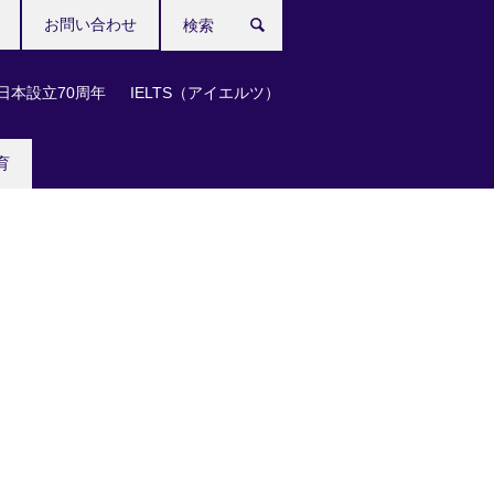
お問い合わせ
検
索
日本設立70周年
IELTS（アイエルツ）
育