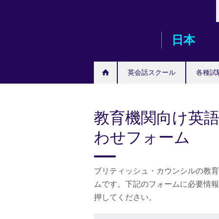
Skip
to
main
日本
content
英会話スクール
各種試
教育機関向け英語
わせフォーム
ブリティッシュ・カウンシルの教育
ムです。下記のフォームに必要情報
押してください。