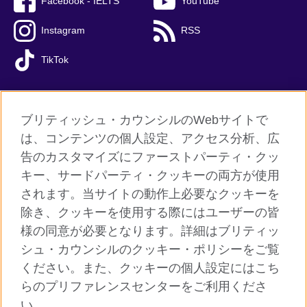
Facebook - IELTS
YouTube
Instagram
RSS
TikTok
ブリティッシュ・カウンシルのWebサイトで
グローバルサイト
は、コンテンツの個人設定、アクセス分析、広
告のカスタマイズにファーストパーティ・クッ
ご利用に際して
キー、サードパーティ・クッキーの両方が使用
個人情報保護
されます。当サイトの動作上必要なクッキーを
クッキー（Cookie）について
除き、クッキーを使用する際にはユーザーの皆
様の同意が必要となります。詳細はブリティッ
よくあるご質問
シュ・カウンシルのクッキー・ポリシーをご覧
サイトマップ
ください。また、クッキーの個人設定にはこち
らのプリファレンスセンターをご利用くださ
© 2026 British Council
い。