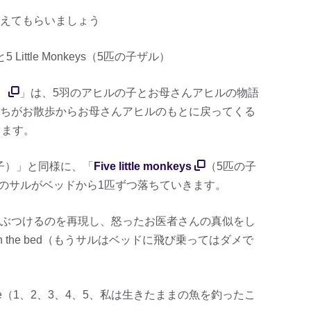
えてもらいましょう
5 Little Monkeys（5匹の子ザル）
）
」は、5羽のアヒルの子とお母さんアヒルの物語
ちがお散歩からお母さんアヒルのもとに戻ってくる
します。
アヒルの子）」と同様に、「
Five little monkeys
（5匹の子
匹のサルがベッドから1匹ずつ落ちていきます。
ぶつけるのを再現し、怒ったお医者さんの真似をし
ing on the bed（もうサルはベッドに飛び乗ってはダメで
。
t a fish alive（1、2、3、4、5、私は生きたままの魚を釣ったこ