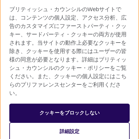
ブリティッシュ・カウンシルのWebサイトで
グローバルサイト
は、コンテンツの個人設定、アクセス分析、広
告のカスタマイズにファーストパーティ・クッ
ご利用に際して
キー、サードパーティ・クッキーの両方が使用
個人情報保護
されます。当サイトの動作上必要なクッキーを
クッキー（Cookie）について
除き、クッキーを使用する際にはユーザーの皆
様の同意が必要となります。詳細はブリティッ
よくあるご質問
シュ・カウンシルのクッキー・ポリシーをご覧
サイトマップ
ください。また、クッキーの個人設定にはこち
らのプリファレンスセンターをご利用くださ
© 2026 British Council
い。
ブリティッシュ・カウンシルは英国の公的な国際文化交流機関で
す。
クッキーをブロックしない
英国では公益団体（非営利組織）として登録されています。公益
団体番号：209131（イングランド、ウェールズ）、SC037733
詳細設定
（スコットランド）