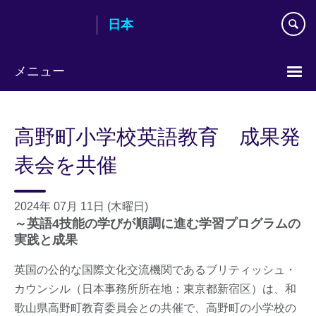
Skip
日本
to
main
content
メニュー
Languages
高野町小学校英語教育 成果発
表会を共催
2024年 07月 11日 (木曜日)
～英語4技能の学びが順調に進む学習プログラムの
実践と成果
英国の公的な国際文化交流機関であるブリティッシュ・
カウンシル（日本事務所所在地：東京都新宿区）は、和
歌山県高野町教育委員会との共催で、高野町の小学校の