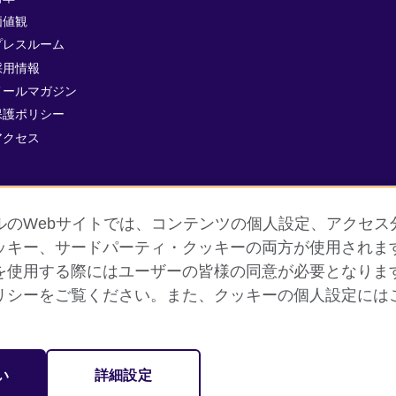
価値観
プレスルーム
採用情報
メールマガジン
保護ポリシー
アクセス
ルのWebサイトでは、コンテンツの個人設定、アクセス
ッキー、サードパーティ・クッキーの両方が使用されま
を使用する際にはユーザーの皆様の同意が必要となりま
個人情報保護
クッキー（Cookie）について
よくあるご質
リシーをご覧ください。また、クッキーの個人設定には
的な国際文化交流機関です。
い
詳細設定
されています。公益団体番号：209131（イングランド、ウェールズ）、