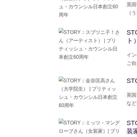
英国
（う
S
ト
イン
ご自
S
英国
など
S
装