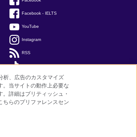
Facebook
Facebook - IELTS
YouTube
Instagram
RSS
TikTok
分析、広告のカスタマイズ
す。当サイトの動作上必要な
す。詳細はブリティッシュ・
問
サイトマップ
こちらのプリファレンスセン
SC037733 （スコットランド）