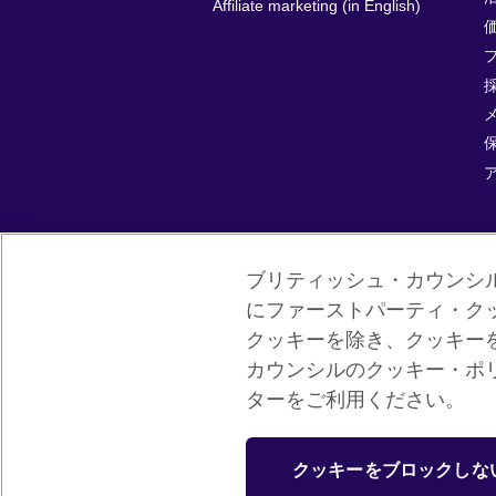
Affiliate marketing (in English)
ブリティッシュ・カウンシ
にファーストパーティ・ク
クッキーを除き、クッキー
グローバルサイト
ご利用に際して
カウンシルのクッキー・ポ
ターをご利用ください。
© 2026 British Council
ブリティッシュ・カウンシルは英国の公
クッキーをブロックしな
英国では公益団体（非営利組織）として登録