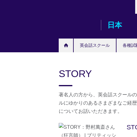
Skip
to
main
日本
content
英会話スクール
各種試
STORY
著名人の方から、英会話スクールの
ルにゆかりのあるさまざまなご経歴
についてお話いただきます。
S